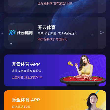
自动振动盘
您所在的位置：
星空体育·(StarSky Sports)官方网站
>
产品中心
>
视觉检测设备
视觉检测设备
福建视觉检测设备
的特点是提高生产的柔性和自动
化程度。在一些不适合于人工作业的危险工作环境或人
工视觉难以满足要求的场合，常用机器视觉来替代人工
视觉；同时在大批量工业生产过程中，用人工视觉检查
产品质量效率低且精度不高，用机器视觉检测方法可以
大大提高生产效率和生产的自动化程度。而且机器视觉
易于实现信息集成，是实现计算机集成制造的基础技