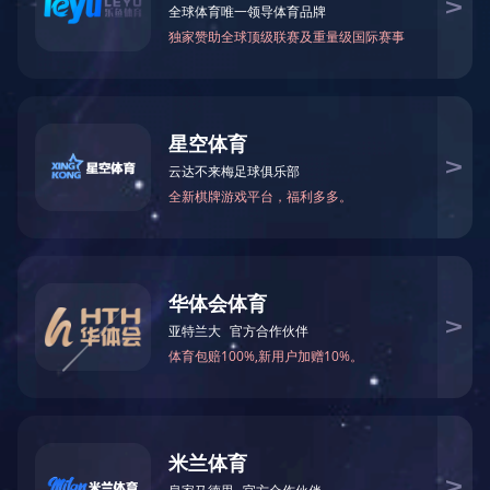
涂层举例
非标自动化产品
振动盘展示
振动底座展示
控制器展示
行业用途展示
新闻资讯
公司动态
振动盘知识
关于我们
联系我们
产品导航
视觉检测设备
电子五金/塑料类精密振动盘
食品/医药/小商品类振动盘
振动盘辅助设备展示